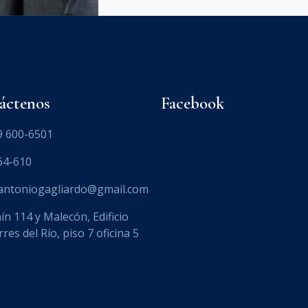
áctenos
Facebook
9 600-6501
64-610
.antoniogagliardo@gmail.com
ín 114 y Malecón, Edificio
res del Río, piso 7 oficina 5