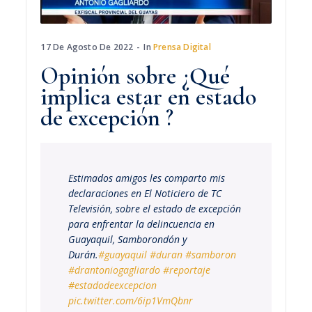
17 De Agosto De 2022
In
Prensa Digital
Opinión sobre ¿Qué
implica estar en estado
de excepción ?
Estimados amigos les comparto mis
declaraciones en El Noticiero de TC
Televisión, sobre el estado de excepción
para enfrentar la delincuencia en
Guayaquil, Samborondón y
Durán.
#guayaquil
#duran
#samboron
#drantoniogagliardo
#reportaje
#estadodeexcepcion
pic.twitter.com/6ip1VmQbnr