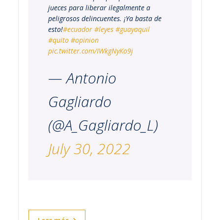
jueces para liberar ilegalmente a
peligrosos delincuentes. ¡Ya basta de
esto!
#ecuador
#leyes
#guayaquil
#quito
#opinion
pic.twitter.com/IWkgNyKo9j
— Antonio
Gagliardo
(@A_Gagliardo_L)
July 30, 2022