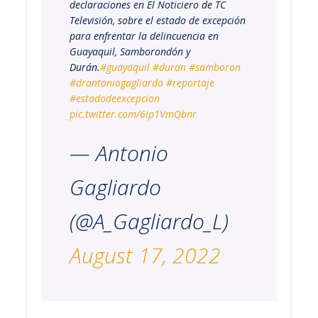
declaraciones en El Noticiero de TC
Televisión, sobre el estado de excepción
para enfrentar la delincuencia en
Guayaquil, Samborondón y
Durán.
#guayaquil
#duran
#samboron
#drantoniogagliardo
#reportaje
#estadodeexcepcion
pic.twitter.com/6ip1VmQbnr
— Antonio
Gagliardo
(@A_Gagliardo_L)
August 17, 2022