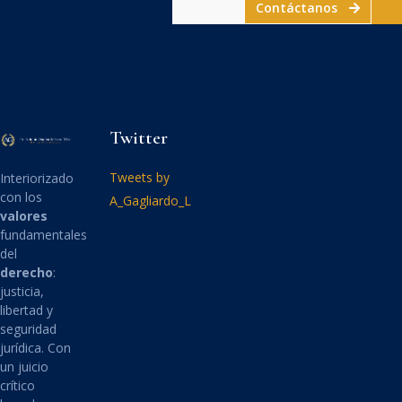
Contáctanos
Twitter
Tweets by
Interiorizado
con los
A_Gagliardo_L
valores
fundamentales
del
derecho
:
justicia,
libertad y
seguridad
jurídica. Con
un juicio
crítico