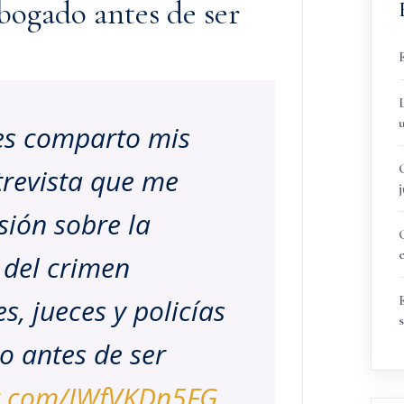
abogado antes de ser
es comparto mis
trevista que me
sión sobre la
 del crimen
s, jueces y policías
s
o antes de ser
er.com/IWfVKDn5FG