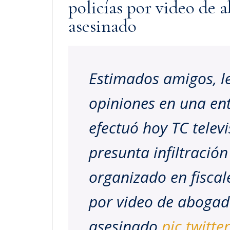
policías por video de 
asesinado
Estimados amigos, l
opiniones en una en
efectuó hoy TC televi
presunta infiltración
organizado en fiscale
por video de abogad
asesinado
pic.twitt