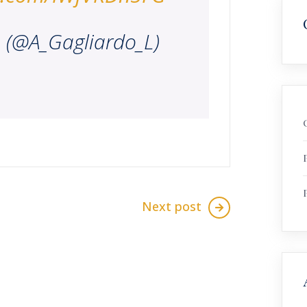
 (@A_Gagliardo_L)
Next post