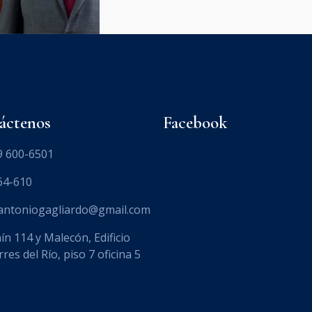
áctenos
Facebook
9 600-6501
64-610
.antoniogagliardo@gmail.com
ín 114 y Malecón, Edificio
res del Río, piso 7 oficina 5