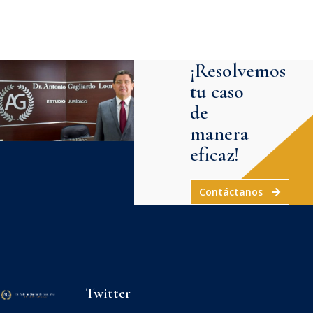
¡Resolvemos
tu caso
de
manera
eficaz!
Contáctanos
Twitter